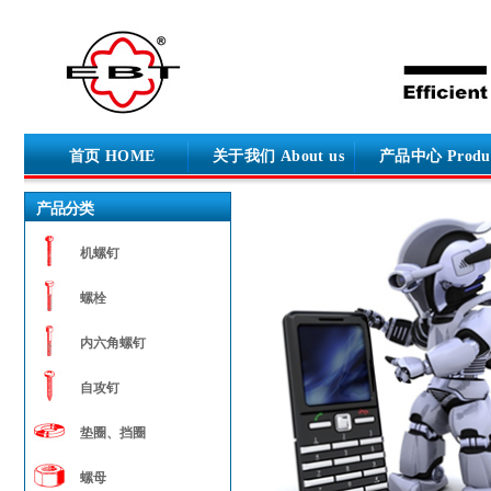
首页 HOME
关于我们 About us
产品中心 Produ
产品分类
机螺钉
螺栓
内六角螺钉
自攻钉
垫圈、挡圈
螺母